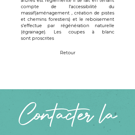
arbres est réglementé il se fait en tenant
compte de
l'accessibilité du
massif(aménagement , création de pistes
et chemins forestiers) et le
reboisement
s'effectue
par régéné
ration naturelle
(égrainage). Les coupes à blanc
sont
proscrites
Retour
Contacter la