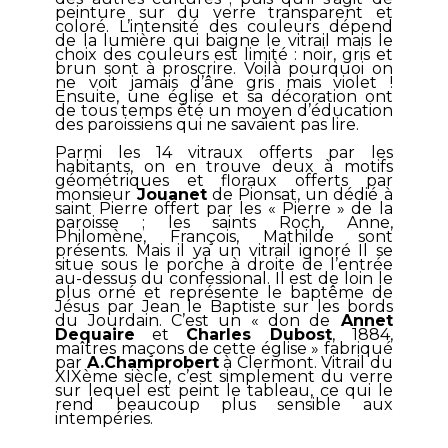
peinture sur du verre transparent et
coloré. L’intensité des couleurs dépend
de la lumière qui baigne le vitrail mais le
choix des couleurs est limité : noir, gris et
brun sont à proscrire. Voilà pourquoi on
ne voit jamais d’âne gris mais violet !
Ensuite, une église et sa décoration ont
de tous temps été un moyen d’éducation
des paroissiens qui ne savaient pas lire.
Parmi les 14 vitraux offerts par les
habitants, on en trouve deux à motifs
géométriques et floraux offerts par
monsieur
Jouanet
de Pionsat, un dédié à
saint Pierre offert par les « Pierre » de la
paroisse ; les saints Roch, Anne,
Philomène, François, Mathilde sont
présents. Mais il ya un vitrail ignoré Il se
situe sous le porche à droite de l’entrée
au-dessus du confessional. Il est de loin le
plus orné et représente le baptême de
Jésus par Jean le Baptiste sur les bords
du Jourdain. C’est un « don de
Annet
Dequaire
et
Charles Dubost
, 1884,
maîtres maçons de cette église » fabriqué
par
A.Champrobert
à Clermont. Vitrail du
XIXème siècle, c’est simplement du verre
sur lequel est peint le tableau, ce qui le
rend beaucoup plus sensible aux
intempéries.